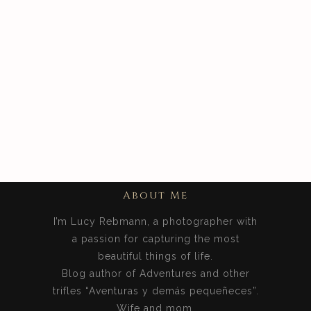
About Me
I’m Lucy Rebmann, a photographer with
a passion for capturing the most
beautiful things of life.
Blog author of Adventures and other
trifles “Aventuras y demás pequeñeces”.
Wife and mom.