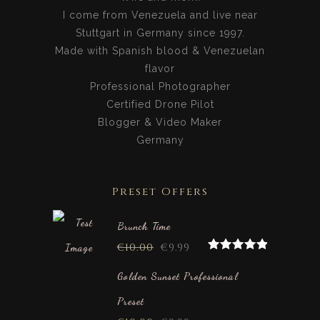
I come from Venezuela and live near
Stuttgart in Germany since 1997.
Made with Spanish blood & Venezuelan
flavor
Professional Photographer
Certified Drone Pilot
Blogger & Video Maker
Germany
Preset Offers
Brunch Time
€
10.00
€
9.99
Rated
5.00
out of 5
Golden Sunset Professional
Preset