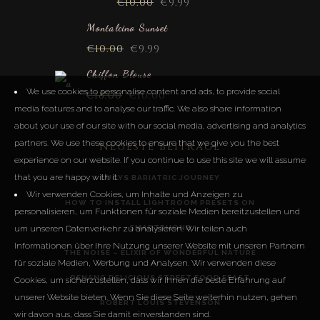
€
10.00
€
9.99
Montalcino Sunset
€
10.00
€
9.99
Chiffon Blouse
We use cookies to personalise content and ads, to provide social
€
18.00
€
10.00
media features and to analyse our traffic. We also share information
about your use of our site with our social media, advertising and analytics
partners. We use these cookies to ensure that we give you the best
Neueste Beiträge
experience on our website. If you continue to use this site we will assume
that you are happy with it.
LUCYS BARIATRIC JOURNEY
Wir verwenden Cookies, um Inhalte und Anzeigen zu
HOW TO INSTALL LIGHTROOM PRESETS ON
personalisieren, um Funktionen für soziale Medien bereitzustellen und
SMARTPHONE
um unseren Datenverkehr zu analysieren. Wir teilen auch
Informationen über Ihre Nutzung unserer Website mit unseren Partnern
THE NOISE – ELIXIR OF WONDERFUL NATURE
für soziale Medien, Werbung und Analysen. Wir verwenden diese
PENANG DELICIOUS STREET FOOD FEAST
Cookies, um sicherzustellen, dass wir Ihnen die beste Erfahrung auf
unserer Website bieten. Wenn Sie diese Seite weiterhin nutzen, gehen
ROBERT LOUIS STEVENSON
wir davon aus, dass Sie damit einverstanden sind.