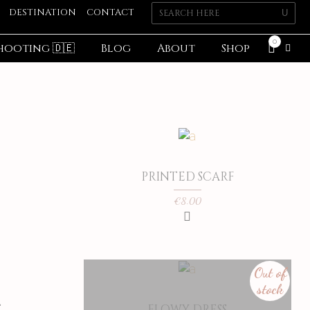
DESTINATION
CONTACT
0
hooting 🇩🇪
Blog
About
Shop
PRINTED SCARF
€
8.00
Out of
stock
T
FLOWY DRESS