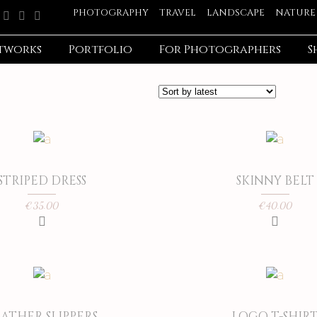
PHOTOGRAPHY
TRAVEL
LANDSCAPE
NATURE
tworks
Portfolio
For Photographers
S
STRIPED DRESS
SKINNY BELT
€
35.00
€
40.00
ATHER SLIPPERS
LOGO T-SHIR