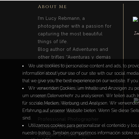
About Me
I’m Lucy Rebmann, a
photographer with a passion for
capturing the most beautiful
things of life.
Blog author of Adventures and
other trifles “Aventuras y demás
pequeñeces”.
We use cookies to personalise content and ads, to provid
Wife and mom.
information about your use of our site with our social medi
I come from Venezuela and live
that we give you the best experience on our website. If you 
near Stuttgart in Germany since
Wir verwenden Cookies, um Inhalte und Anzeigen zu per
um unseren Datenverkehr zu analysieren. Wir teilen auch 
1997.
für soziale Medien, Werbung und Analysen. Wir verwenden 
Made with Spanish blood &
Erfahrung auf unserer Website bieten. Wenn Sie diese Seit
Venezuelan flavor
sind.
Professional Photographer
Utilizamos cookies para personalizar el contenido y los 
Certified Drone Pilot
nuestro tráfico. También compartimos información sobre su 
Blogger & Video Maker