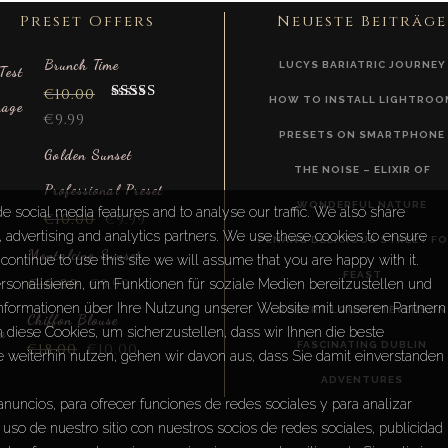
Preset Offers
Neueste Beiträge
Brunch Time
LUCYS BARIATRIC JOURNEY
€
10.00
HOW TO INSTALL LIGHTROO
Rated
5.00
€
9.99
out of 5
PRESETS ON SMARTPHONE
Golden Sunset
THE NOISE – ELIXIR OF
Professional Preset
WONDERFUL NATURE
e social media features and to analyse our traffic. We also share
€
10.00
€
9.99
a, advertising and analytics partners. We use these cookies to ensure
PENANG DELICIOUS STREET F
Montalcino Sunset
continue to use this site we will assume that you are happy with it.
FEAST
€
10.00
€
9.99
sonalisieren, um Funktionen für soziale Medien bereitzustellen und
Informationen über Ihre Nutzung unserer Website mit unseren Partnern
ROBERT LOUIS STEVENSON
Chiffon Blouse
diese Cookies, um sicherzustellen, dass wir Ihnen die beste
FASCINATING DUBLIN
€
18.00
€
10.00
e weiterhin nutzen, gehen wir davon aus, dass Sie damit einverstanden
ADVENTURES
anuncios, para ofrecer funciones de redes sociales y para analizar
uso de nuestro sitio con nuestros socios de redes sociales, publicidad