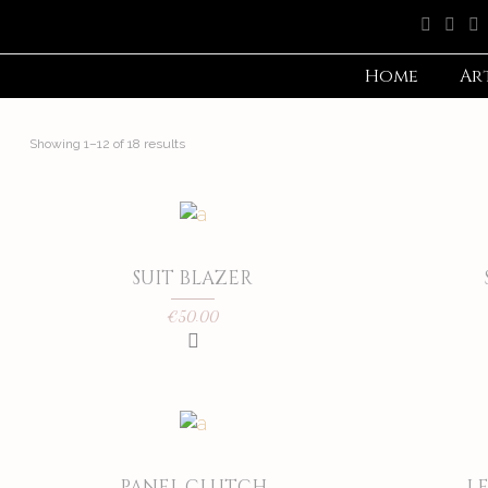
Home
Ar
Showing 1–12 of 18 results
SUIT BLAZER
€
50.00
PANEL CLUTCH
LE