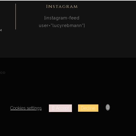
Instagram
[instagram-feed
user=“lucyrebmann“]
M
OOD
Accept
Cookies settings
Decline