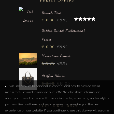
Preset Offers
Brunch Time
€
10.00
€
9.99
Rated
5.00
out of 5
Golden Sunset Professional
Preset
€
10.00
€
9.99
Montalcino Sunset
€
10.00
€
9.99
Chiffon Blouse
€
18.00
€
10.00
We use cookies to personalise content and ads, to provide social
media features and to analyse our traffic. We also share information
about your use of our site with our social media, advertising and analytics
partners. We use these cookies to ensure that we give you the best
Neueste Beiträge
experience on our website. If you continue to use this site we will assume