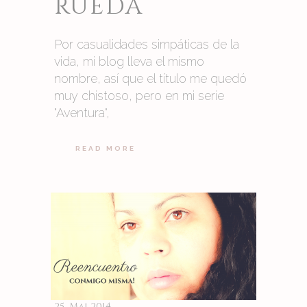
RUEDA
Por casualidades simpáticas de la
vida, mi blog lleva el mismo
nombre, así que el título me quedó
muy chistoso, pero en mi serie
"Aventura",
READ MORE
25. Mai 2014