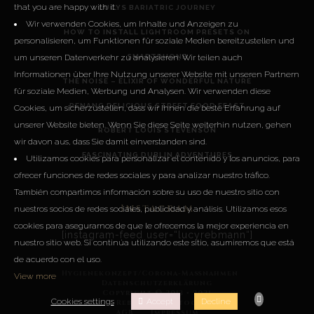
that you are happy with it.
LUCYS BARIATRIC JOURNEY
Wir verwenden Cookies, um Inhalte und Anzeigen zu
HOW TO INSTALL LIGHTROOM PRESETS ON
personalisieren, um Funktionen für soziale Medien bereitzustellen und
SMARTPHONE
um unseren Datenverkehr zu analysieren. Wir teilen auch
Informationen über Ihre Nutzung unserer Website mit unseren Partnern
THE NOISE – ELIXIR OF WONDERFUL NATURE
für soziale Medien, Werbung und Analysen. Wir verwenden diese
PENANG DELICIOUS STREET FOOD FEAST
Cookies, um sicherzustellen, dass wir Ihnen die beste Erfahrung auf
unserer Website bieten. Wenn Sie diese Seite weiterhin nutzen, gehen
ROBERT LOUIS STEVENSON
wir davon aus, dass Sie damit einverstanden sind.
FASCINATING DUBLIN ADVENTURES
Utilizamos cookies para personalizar el contenido y los anuncios, para
ofrecer funciones de redes sociales y para analizar nuestro tráfico.
También compartimos información sobre su uso de nuestro sitio con
Instagram
nuestros socios de redes sociales, publicidad y análisis. Utilizamos esos
cookies para asegurarnos de que le ofrecemos la mejor experiencia en
[instagram-feed user=“lucyrebmann“]
nuestro sitio web. Si continúa utilizando este sitio, asumiremos que está
de acuerdo con el uso.
Hygienekonzept/Corona-Maßnahmen
View more
Datenschutzerklärung
Copyright © 2013 • 2021
Cookies settings
Accept
Decline
Lucy Rebmann Photography
AGB
Impressum