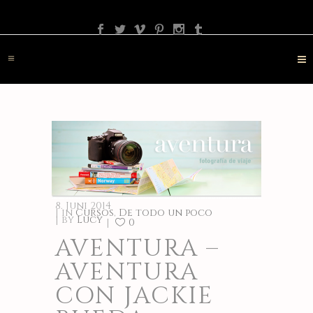
PHOTOGRAPHY
TRAVEL
LANDSCAPE
NATURE
DESTINATION
CONTACT
8. Juni 2014
in
Cursos
,
De todo un poco
by
Lucy
0
AVENTURA –
AVENTURA
CON JACKIE