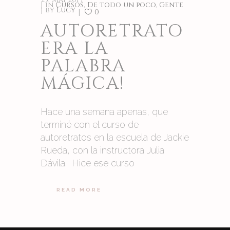
in
Cursos
,
De todo un poco
,
Gente
by
Lucy
0
AUTORETRATO
ERA LA
PALABRA
MÁGICA!
Hace una semana apenas, que
terminé con el curso de
autoretratos en la escuela de Jackie
Rueda, con la instructora Julia
Dávila. Hice ese curso
READ MORE